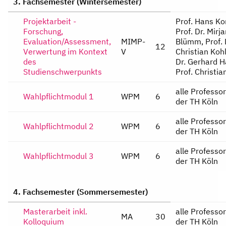
3. Fachsemester (Wintersemester)
Projektarbeit -
Prof. Hans Ko
Forschung,
Prof. Dr. Mirj
Evaluation/Assessment,
MIMP-
Blümm, Prof. 
12
Verwertung im Kontext
V
Christian Kohl
des
Dr. Gerhard 
Studienschwerpunkts
Prof. Christi
alle Professo
Wahlpflichtmodul 1
WPM
6
der TH Köln
alle Professo
Wahlpflichtmodul 2
WPM
6
der TH Köln
alle Professo
Wahlpflichtmodul 3
WPM
6
der TH Köln
4. Fachsemester (Sommersemester)
Masterarbeit inkl.
alle Professo
MA
30
Kolloquium
der TH Köln