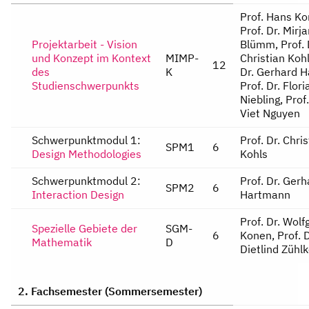
Prof. Hans Kornacher, Prof. Dr. Mirjam Blümm, Pro
Projektarbeit - Vision
und Konzept im Kontext
MIMP-
12
des
K
Studienschwerpunkts
Schwerpunktmodul 1:
Prof. Dr. Chri
SPM1
6
Design Methodologies
Kohls
Schwerpunktmodul 2:
Prof. Dr. Gerh
SPM2
6
Interaction Design
Hartmann
Prof. Dr. Wolf
Spezielle Gebiete der
SGM-
6
Konen, Prof. D
Mathematik
D
Dietlind Zühl
2. Fachsemester (Sommersemester)