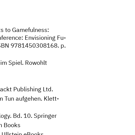
ts to Gamefulness:
ference: Envisioning Fu-
 ISBN 9781450308168. p.
 im Spiel. Rowohlt
ackt Publishing Ltd.
m Tun aufgehen. Klett-
logy. Bd. 10. Springer
an Books
 Ullstein eBooks