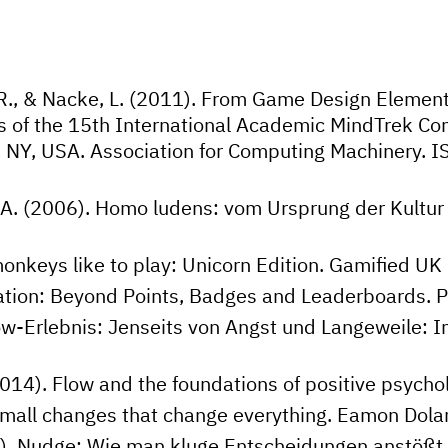
, R., & Nacke, L. (2011). From Game Design Elemen
s of the 15th International Academic MindTrek Con
, NY, USA. Association for Computing Machinery.
r, A. (2006). Homo ludens: vom Ursprung der Kultur
onkeys like to play: Unicorn Edition. Gamified UK
ation: Beyond Points, Badges and Leaderboards. P
ow-Erlebnis: Jenseits von Angst und Langeweile: I
2014). Flow and the foundations of positive psycho
e small changes that change everything. Eamon Dol
009). Nudge: Wie man kluge Entscheidungen anstößt.