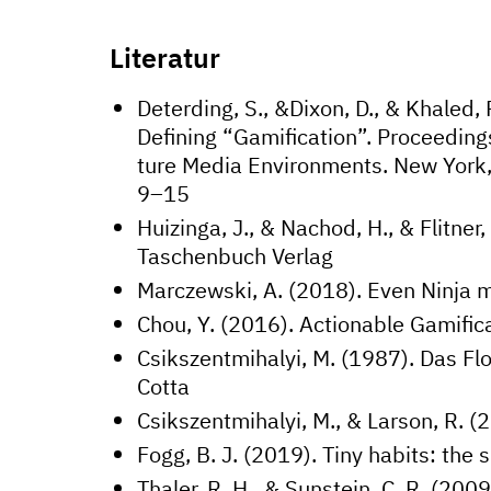
Literatur
Deterding, S., &Dixon, D., & Khaled
Defining “Gamification”. Proceeding
ture Media Environments. New York
9–15
Huizinga, J., & Nachod, H., & Flitne
Taschenbuch Verlag
Marczewski, A. (2018). Even Ninja m
Chou, Y. (2016). Actionable Gamific
Csikszentmihalyi, M. (1987). Das Fl
Cotta
Csikszentmihalyi, M., & Larson, R. (
Fogg, B. J. (2019). Tiny habits: th
Thaler, R. H., & Sunstein, C. R. (2