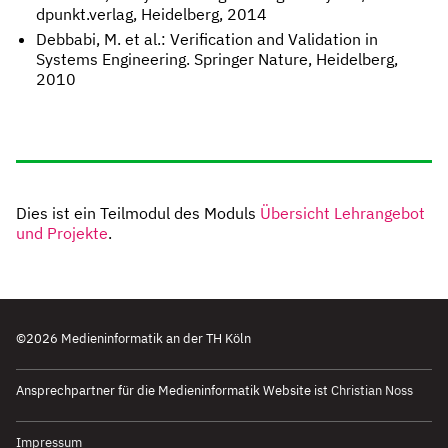
dpunkt.verlag, Heidelberg, 2014
Debbabi, M. et al.: Verification and Validation in
Systems Engineering. Springer Nature, Heidelberg,
2010
Dies ist ein Teilmodul des Moduls
Übersicht Lehrangebot
und Projekte
.
©2026 Medieninformatik an der TH Köln
k
Ansprechpartner für die Medieninformatik Website ist
Christian Noss
Impressum