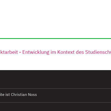
ektarbeit - Entwicklung im Kontext des Studiensc
te ist
Christian Noss