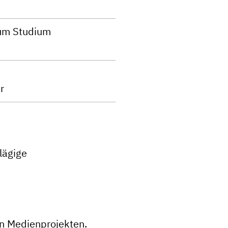
zum Studium
r
lägige
n Medienprojekten.