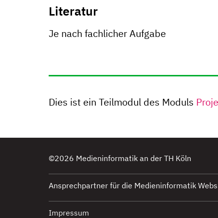
Literatur
Je nach fachlicher Aufgabe
Dies ist ein Teilmodul des Moduls
Proj
ninformatik
gram
ninformatik
©2026 Medieninformatik an der TH Köln
r
ninformatik
Ansprechpartner für die Medieninformatik Websi
don
ninformatik
be
ninformatik
Impressum