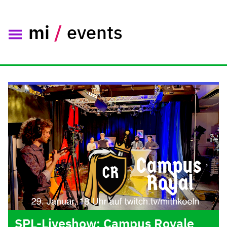
mi
/
events
SPL-Liveshow: Campus Royale