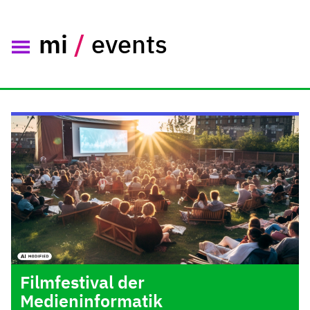
mi
/
events
Filmfestival der
Medieninformatik