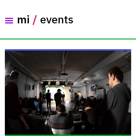
mi
/
events