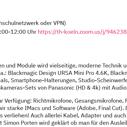
chschulnetzwerk oder VPN)
1:00-12:00 Uhr
https://th-koeln.zoom.us/j/94623
 und Module wird vielseitige, moderne Technik u
.a.: Blackmagic Design URSA Mini Pro 4.6K, Black
als, Smartphone-Halterungen, Studio-Scheinwerf
kameras-Sets von Panasonic (HD & 4k) mit Audio
zur Verfügung: Richtmikrofone, Gesangsmikrofone, 
r starke IMacs und Software (Adobe, Final Cut). 
erliehen! Auch allerlei Kabel, Adapter und auch
 Simon Porten wird geklärt ob man für den Auslei