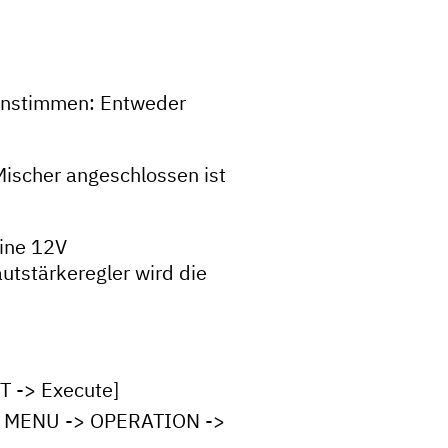
einstimmen: Entweder
Mischer angeschlossen ist
eine 12V
utstärkeregler wird die
 -> Execute]
f) MENU -> OPERATION ->