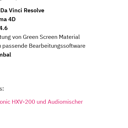
m
Da Vinci Resolve
ma 4D
4.6
tung von Green Screen Material
 passende Bearbeitungssoftware
mbal
s:
asonic HXV-200 und Audiomischer