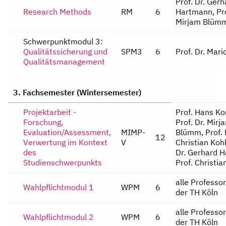
Prof. Dr. Gerh
Research Methods
RM
6
Hartmann, Pro
Mirjam Blüm
Schwerpunktmodul 3:
Qualitätssicherung und
SPM3
6
Prof. Dr. Mari
Qualitätsmanagement
3. Fachsemester (Wintersemester)
Projektarbeit -
Prof. Hans Ko
Forschung,
Prof. Dr. Mirj
Evaluation/Assessment,
MIMP-
Blümm, Prof. 
12
Verwertung im Kontext
V
Christian Kohl
des
Dr. Gerhard 
Studienschwerpunkts
Prof. Christi
alle Professo
Wahlpflichtmodul 1
WPM
6
der TH Köln
alle Professo
Wahlpflichtmodul 2
WPM
6
der TH Köln