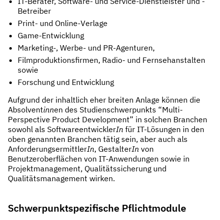
IT-Berater, Software- und Service-Dienstleister und -
Betreiber
Print- und Online-Verlage
Game-Entwicklung
Marketing-, Werbe- und PR-Agenturen,
Filmproduktionsfirmen, Radio- und Fernsehanstalten
sowie
Forschung und Entwicklung
Aufgrund der inhaltlich eher breiten Anlage können die
Absolvent
inn
en des Studienschwerpunkts “Multi-
Perspective Product Development” in solchen Branchen
sowohl als Softwareentwickler
In
für IT-Lösungen in den
oben genannten Branchen tätig sein, aber auch als
Anforderungsermittler
In
, Gestalter
In
von
Benutzeroberflächen von IT-Anwendungen sowie in
Projektmanagement, Qualitätssicherung und
Qualitätsmanagement wirken.
Schwerpunktspezifische Pflichtmodule