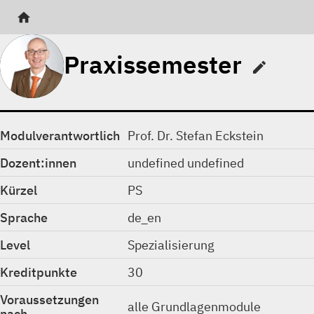
home
Praxissemester
edit
Modulverantwortlich
Prof. Dr. Stefan Eckstein
Dozent:innen
undefined undefined
Kürzel
PS
Sprache
de_en
Level
Spezialisierung
Kreditpunkte
30
Voraussetzungen
alle Grundlagenmodule
nach